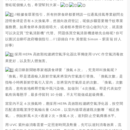
整咗呢個懶人包，希望幫到大家～
//根據食環署指引，所有持牌食肆都要聘請一位通風排風專業顧問去
證明食肆是否有 6 次換氣率，然後向政府登記，呢個步驟需要幾千蚊專業
服務費。如果食肆本身面積唔大，或者根本覺得冇信心做到六次，就直接
可以決定買 “空氣清新機” 代替。 問題係買空氣清新機邊啲先合格呢? 你可
以嘗試去睇吓政府嗰個指引… // (節錄自 FB: 黃傑龍 Simon – 窮富翁 好人
好事)
採用 HEPA 高效顆粒濾網空氣淨化器比單獨使用 UVC 作空氣消毒效
果更好，以及對人體無害。
成日睇新聞啲專家都講食肆要「換氣 6 次」，究竟咩叫換氣呢？
「換氣」即是透過輸入新鮮空氣來將室内空氣進行替換。「換氣次數」是
指每小時將新鮮空氣引入室內，並將室內空氣排走的次數。「換氣」次數
愈高，愈有效地稀釋空氣中既污染物。如做到「6次換氣」即是代表如空
氣有病毒懸浮，最多停留到 10 分鐘，不太可能做成超級傳播。
當室內不足 6 次換氣時，應採用 HEPA 高效顆粒濾網空氣淨化器，按空間
匹配適當嘅潔淨空氣輸出量 CADR，以室內循環過濾既次數嚟「補足換
氣」，例如鮮風 4 次+過濾 2 次 = 換氣 6 次，達到防止空氣傳播水平。
用 UVC 紫外線消毒需要一定照射時間及劑量，先可以達到消毒效果，流