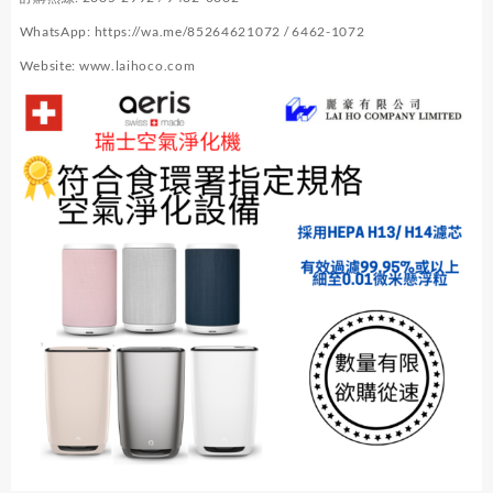
WhatsApp:
https://wa.me/85264621072
/ 6462-1072
Website:
www.laihoco.com