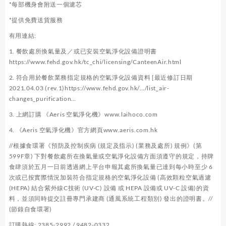
*每部機身會附送一個濾芯
*提供免費送貨服務
有用連結:
1. 餐飲處所換氣量及／或已安裝空氣淨化設備證明書
https://www.fehd.gov.hk/tc_chi/licensing/CanteenAir.html
2. 符合用於餐飲業務指定規格的空氣淨化設備資料 [最近修訂日期
2021.04.03 (rev.1)
https://www.fehd.gov.hk/…/list_air-
changes_purification…
3. 上網訂購 《Aeris 空氣淨化機》
www.laihoco.com
4. 《Aeris 空氣淨化機》官方網頁
www.aeris.com.hk
//根據食環署《預防及控制疾病 (規定及指示) (業務及處所) 規例》(第
599F章) 下對餐飲處所在換氣量或空氣淨化設備方面須遵守的規定，持牌
食肆須於五月一日前透過網上平台申報其處所換氣量已達到每小時至少 6
次或已按實際情況加裝符合指定規格的空氣淨化設備 (高效顆粒空氣過濾
(HEPA) 結合紫外線C技術 (UV-C) 設備 或 HEPA 設備或 UV-C 設備)的資
料，並須同時提交註冊專門承建商 (通風系統工程類別) 發出的證明書。//
(節錄自食環署)
訂購熱線: 2385-2992 / 9482-0332