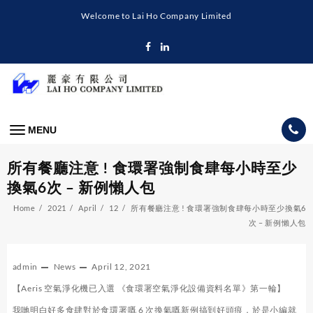
Skip
Welcome to Lai Ho Company Limited
to
content
MENU
所有餐廳注意 ! 食環署強制食肆每小時至少
換氣6次 – 新例懶人包
Home
2021
April
12
所有餐廳注意 ! 食環署強制食肆每小時至少換氣6
次 – 新例懶人包
admin
News
April 12, 2021
【Aeris 空氣淨化機已入選 《食環署空氣淨化設備資料名單》第一輪】
我哋明白好多食肆對於食環署嘅 6 次換氣嘅新例搞到好頭痕，於是小編就