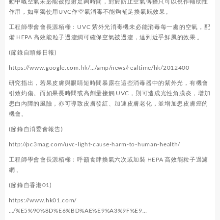
動中嘅空氣未必能被照射足夠時間，對於防止空氣傳播只可以視作輔助性
作用，如單獨使用UVC作空氣消毒不能夠補足換氣既效果。
工程師學會會長源栢樑：UVC 紫外光消毒機未必能消毒每一處的空氣，配
備 HEPA 高效能粒子過濾網可確保空氣被過濾，達到近乎鮮風的效果 。
(節錄自頭條日報)
https://www.google.com.hk/…/amp/news/realtime/hk/2012400
研究指出，若果皮膚與眼睛短時間暴露在這些消毒器中的紫外光，有機會
引致灼傷。而如果長時間或高劑量接觸 UVC，則可造成光性角膜炎，增加
患白內障的風險，亦可導致皮膚發紅、加速皮膚老化，並增加患皮膚癌的
機會。
(節錄自消委會報告)
http://pc3mag.com/uvc-light-cause-harm-to-human-health/
工程師學會會長源栢樑：呼籲食肆換氣六次或加裝 HEPA 高效能粒子過濾
網 。
(節錄自香港01)
https://www.hk01.com/
…/%E5%90%8D%E6%BD%AE%E9%A3%9F%E9…