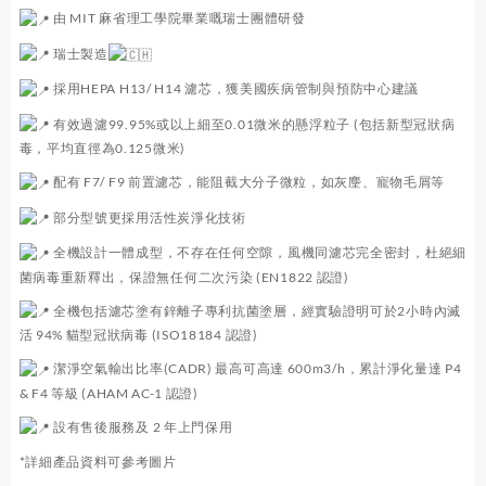
由 MIT 麻省理工學院畢業嘅瑞士團體研發
瑞士製造
採用HEPA H13/ H14 濾芯，獲美國疾病管制與預防中心建議
有效過濾99.95%或以上細至0.01微米的懸浮粒子 (包括新型冠狀病
毒，平均直徑為0.125微米)
配有 F7/ F9 前置濾芯，能阻截大分子微粒，如灰麈、寵物毛屑等
部分型號更採用活性炭淨化技術
全機設計一體成型，不存在任何空隙，風機同濾芯完全密封，杜絕細
菌病毒重新釋出，保證無任何二次污染 (EN1822 認證)
全機包括濾芯塗有鋅離子專利抗菌塗層，經實驗證明可於2小時內滅
活 94% 貓型冠狀病毒 (ISO18184 認證)
潔淨空氣輸出比率(CADR) 最高可高達 600m3/h，累計淨化量達 P4
& F4 等級 (AHAM AC-1 認證)
設有售後服務及 2 年上門保用
*詳細產品資料可參考圖片