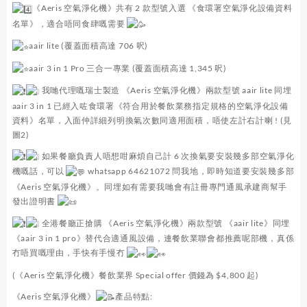
《Aeris 空氣淨化機》共有 2 款型號入選 《食環署空氣淨化設備資料
名單》，適合唔同食肆嘅需要
aair lite (覆蓋面積高達 706 呎)
aair 3 in 1 Pro 三合一專業 (覆蓋面積高達 1,345 呎)
我哋代理嘅瑞士製造 《Aeris 空氣淨化機》兩款型號 aair lite 同埋
aair 3 in 1 已經入咗食環署《符合用於餐飲業務指定規格的空氣淨化設備
資料》名單，入面仲詳細列明換氣次數同適用面積，唔使左計右計喇 ! (見
圖2)
如果餐廳負責人唔想咁麻煩自己計 6 次換氣要安裝幾多部空氣淨化
機嘅話，可以
whatsapp 64621072 問我地，即時知道要安裝幾多部
《Aeris 空氣淨化機》。同埋如有需要我哋會有註冊專門通風承建商幫手
發出證明書
全港餐廳正搶購 《Aeris 空氣淨化機》兩款型號 《aair lite》同埋
《aair 3 in 1 pro》替代合適通風設備，連餐飲業聯會都推薦呢部機，真係
冇唔買嘅理由，手快有手慢冇
(《Aeris 空氣淨化機》餐飲業界 Special offer 價錢為 $4,800 起)
《Aeris 空氣淨化機》
產品特點: