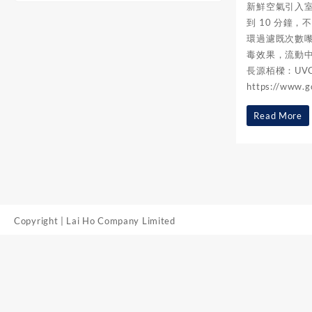
新鮮空氣引入
到 10 分鐘
環過濾既次數嚟
毒效果，流動
長源栢樑：UV
https://www.
所
Read More
有
餐
廳
注
意
Copyright | Lai Ho Company Limited
!
食
環
署