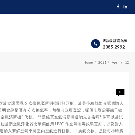
查詢及訂購熱線
2385 2992
Home
2021
April
12
0
肆對於食環署嘅 6 次換氣嘅新例搞到好頭痕，於是小編就整咗呢個懶人
證明食肆是否有 6 次換氣率，然後向政府登記，呢個步驟需要幾千蚊
氣清新機” 代替。 問題係買空氣清新機邊啲先合格呢? 你可以嘗試
PA 高效顆粒濾網空氣淨化器比單獨使用 UVC 作空氣消毒效果更好，以及對人
是透過輸入新鮮空氣來將室内空氣進行替換。「換氣次數」是指每小時將