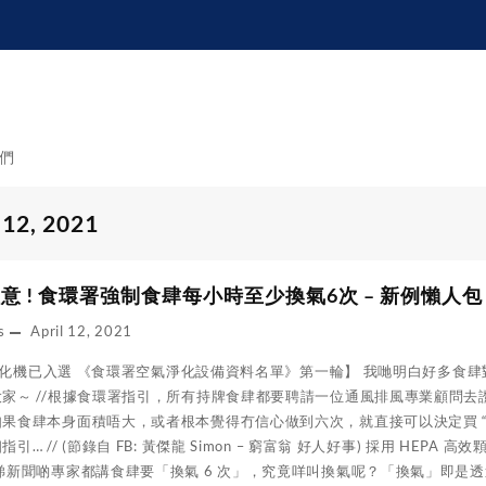
們
 12, 2021
意 ! 食環署強制食肆每小時至少換氣6次 – 新例懶人包
s
April 12, 2021
空氣淨化機已入選 《食環署空氣淨化設備資料名單》第一輪】 我哋明白好多食
家～ //根據食環署指引，所有持牌食肆都要聘請一位通風排風專業顧問去
果食肆本身面積唔大，或者根本覺得冇信心做到六次，就直接可以決定買 “空
引… // (節錄自 FB: 黃傑龍 Simon – 窮富翁 好人好事) 採用 HE
睇新聞啲專家都講食肆要「換氣 6 次」，究竟咩叫換氣呢？「換氣」即