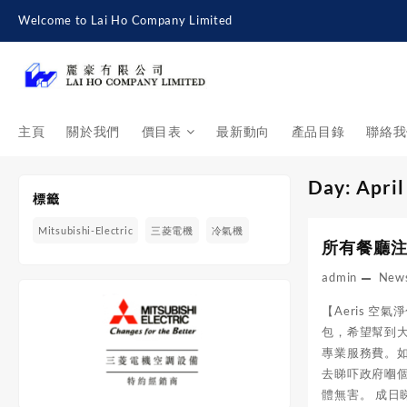
Skip
Welcome to Lai Ho Company Limited
to
content
主頁
關於我們
價目表
最新動向
產品目錄
聯絡我
Day:
April
標籤
Mitsubishi-Electric
三菱電機
冷氣機
所有餐廳注
admin
New
【Aeris 
包，希望幫到大
專業服務費。如
去睇吓政府嗰個指
體無害。 成日