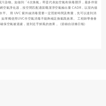
既污染物。如做到「6次換氣」即是代表如空氣有病毒懸浮，最多停留
顆粒濾網空氣淨化器，按空間匹配適當嘅潔淨空氣輸出量 CADR，以室內循
傳播水平。 用 UVC 紫外線消毒需要一定照射時間及劑量，先可以達到消
如單獨使用UVC作空氣消毒不能夠補足換氣既效果。 工程師學會會
可確保空氣被過濾，達到近乎鮮風的效果 。 (節錄自頭條日報)