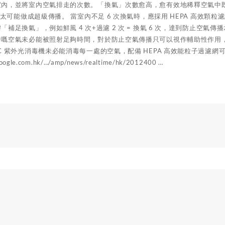
室內，並將室內空氣排走的次數。「換氣」次數愈高，愈有效地稀釋空氣中
，不太可能做成超級傳播。 當室內不足 6 次換氣時，應採用 HEPA 高效
「補足換氣」，例如鮮風 4 次+過濾 2 次 = 換氣 6 次，達到防止空氣
中嘅空氣未必能被照射足夠時間，對於防止空氣傳播只可以視作輔助性作用，
C 紫外光消毒機未必能消毒每一處的空氣，配備 HEPA 高效能粒子過濾網
google.com.hk/…/amp/news/realtime/hk/2012400 …