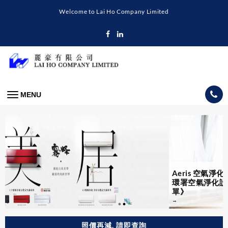
Skip
Welcome to Lai Ho Company Limited
to
content
MENU
Aeris 空氣淨化機已入選 《
環署空氣淨化設備資料名
單》
照價再減, 請即查詢