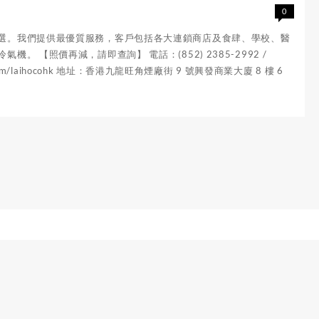
0
之選。我們提供最優質服務，客戶包括各大連鎖商店及食肆、學校、醫
【照價再減，請即查詢】 電話：(852) 2385-2992 /
book.com/laihocohk 地址：香港九龍旺角煙廠街 9 號興發商業大廈 8 樓 6