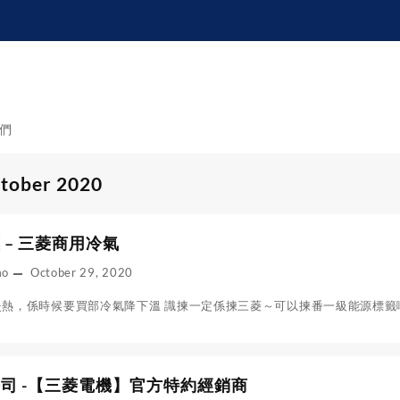
們
tober 2020
 – 三菱商用冷氣
mo
October 29, 2020
熱，係時候要買部冷氣降下溫 識揀一定係揀三菱～可以揀番一級能源標籤嘅
司 -【三菱電機】官方特約經銷商