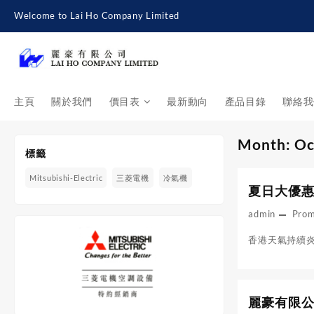
Skip
Welcome to Lai Ho Company Limited
to
content
主頁
關於我們
價目表
最新動向
產品目錄
聯絡我
Month:
Oc
標籤
Mitsubishi-Electric
三菱電機
冷氣機
夏日大優惠
admin
Pro
香港天氣持續炎
麗豪有限公