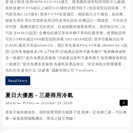
發 瑞士製造 採用HEPA H13/ H14濾芯，獲美國疾病管制與預防中心建議
有效過濾99.95%或以上細至0.01微米的懸浮粒子 (包括新型冠狀病毒，平
均直徑為0.125微米) 配有F7/ F9前置濾芯，能阻截大分子微粒，如灰麈、
寵物毛屑等 部分型號更採用活性炭淨化技術 全機設計一體成型，不存在任
何空隙，風機同濾芯完全密封，杜絕細菌病毒重新釋出，保證無任何二次
污染 (EN1822認證) 全機包括濾芯塗有鋅離子專利抗菌塗層，經實驗證明
可於2小時內滅活94%貓型冠狀病毒 (ISO18184認證) 潔淨空氣輸出比率
(CADR)最高可高達600m3/h，累計淨化量達P4 & F4等級 (AHAM AC-1認
證) 設有售後服務及2年上門保用*詳細產品資料可參考圖片*每部機身會附
送一個濾芯*提供免費送貨服務 *詳細產品資料可參考圖片 每部機身會附送
一個濾芯 *提供免費送貨服務 為慶祝新產品推出，現宣佈推出限量優惠，
先到先得 參加方法: 請參看 “麗豪有限公司” Facebook …
隆
Read More
重
夏日大優惠 – 三菱商用冷氣
推
admin
Promo
October 29, 2020
0
出
香港天氣持續炎熱，係時候要買部冷氣降下溫 識揀一定係揀三菱～可以揀
Aeris
番一級能源標籤嘅機款，環保之餘又慳錢 !
空