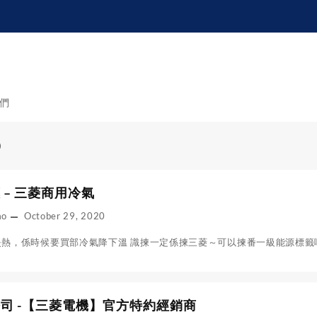
們
0
 – 三菱商用冷氣
mo
October 29, 2020
熱，係時候要買部冷氣降下溫 識揀一定係揀三菱～可以揀番一級能源標籤嘅
司 -【三菱電機】官方特約經銷商