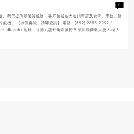
0
之選。我們提供最優質服務，客戶包括各大連鎖商店及食肆、學校、醫
【照價再減，請即查詢】 電話：(852) 2385-2992 /
book.com/laihocohk 地址：香港九龍旺角煙廠街 9 號興發商業大廈 8 樓 6