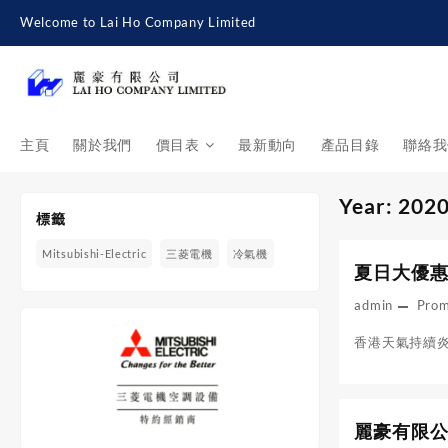
Skip
Welcome to Lai Ho Company Limited
to
content
主頁
關於我們
價目表
最新動向
產品目錄
聯絡我
Year:
202
標籤
Mitsubishi-Electric
三菱電機
冷氣機
夏日大優惠
admin
Pro
香港天氣持續炎
麗豪有限公