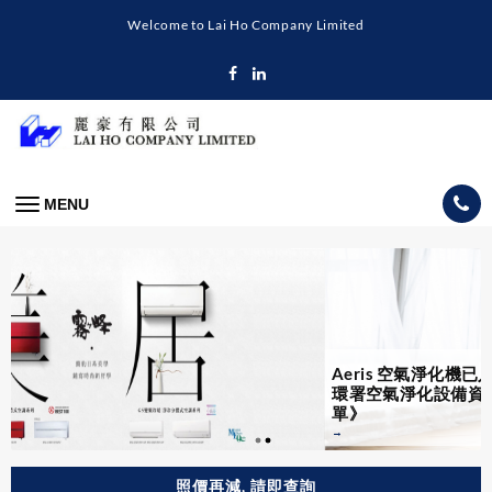
Skip
Welcome to Lai Ho Company Limited
to
content
MENU
Aeris 空氣淨化機已入選 《食
環署空氣淨化設備資料名
單》
照價再減, 請即查詢