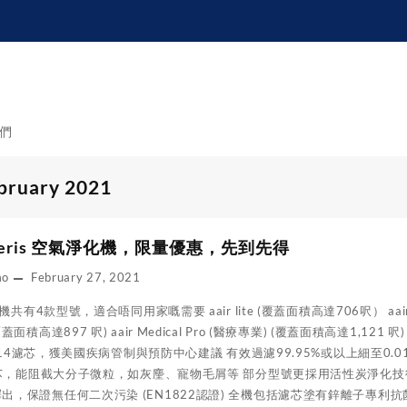
們
bruary 2021
eris 空氣淨化機，限量優惠，先到先得
mo
February 27, 2021
機共有4款型號，適合唔同用家嘅需要 aair lite (覆蓋面積高達706呎） aair 3 in
蓋面積高達897 呎) aair Medical Pro (醫療專業) (覆蓋面積高達1,
/ H14濾芯，獲美國疾病管制與預防中心建議 有效過濾99.95%或以上細至0.
置濾芯，能阻截大分子微粒，如灰麈、寵物毛屑等 部分型號更採用活性炭淨化
出，保證無任何二次污染 (EN1822認證) 全機包括濾芯塗有鋅離子專利抗菌