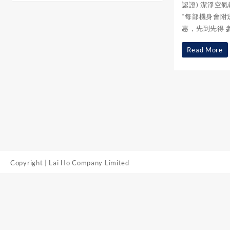
認證) 潔淨空氣
*每部機身會附
惠，先到先得 參加
隆
Read More
重
推
出
Aeris
空
氣
淨
Copyright | Lai Ho Company Limited
化
機，
限
量