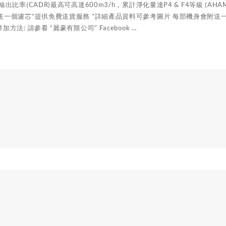
輸出比率(CADR)最高可高達600m3/h，累計淨化量達P4 & F4等級 (A
送一個濾芯*提供免費送貨服務 *詳細產品資料可參考圖片 每部機身會附送
方法: 請參看 “麗豪有限公司” Facebook …