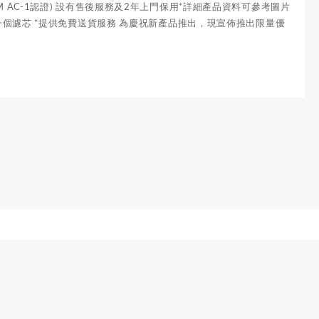
HAM AC-1認證) 設有售後服務及2年上門保用*詳細產品資料可參考圖片
一個濾芯 *提供免費送貨服務 為慶祝新產品推出，現宣佈推出限量優