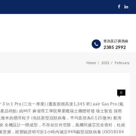
查詢及訂購熱線
2385 2992
Home
2021
February
0
 1 Pro (三合一專業) (覆蓋面積高達1,345 呎) aair Gas Pro (氣
121 呎) 產品特點: 由MIT 麻省理工學院畢業嘅瑞士團體研發 瑞士製造 採用
01微米的懸浮粒子 (包括新型冠狀病毒，平均直徑為0.125微米) 配有
技術 全機設計一體成型，不存在任何空隙，風機同濾芯完全密封，杜絕
塗層，經實驗證明可於2小時內滅活94%貓型冠狀病毒 (ISO18184