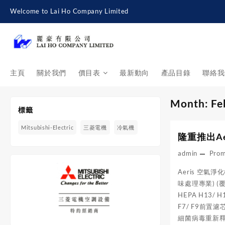
Skip
Welcome to Lai Ho Company Limited
to
content
主頁
關於我們
價目表
最新動向
產品目錄
聯絡我
Month:
Fe
標籤
Mitsubishi-Electric
三菱電機
冷氣機
隆重推出A
admin
Pro
Aeris 空氣淨化
味處理專業) (覆
HEPA H13
F7/ F9前
細菌病毒重新釋