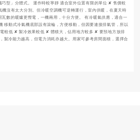
型」分體式。 運作時較寧靜 適合室外位置有限的單位 ✘ 售價較
體式冷氣機沒有太大分別。但冷暖空調機可逆轉運行，室內供暖，在夏天時
同瓦數的暖爐更慳電，一機兩用，十分方便。 有冷暖氣供應，適合一
冷氣機 移動式冷氣機底部設有滾輪，方便移動，但因要連接排氣管，所以
低 ✘ 製冷效果較低 ✘ 體積大，佔用地方較多 ✘ 要預地方放排
數越大，製冷能力越高，但電力消耗亦越大。用家可參考房間面積，選擇合