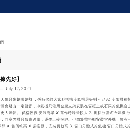
們
機
點揀先好】
July 12, 2021
天氣只會越嚟越熱 ，係時候教大家點樣揀冷氣機最好喇～ // A) 冷氣機種
縮機會發出一定聲音，冷氣機只需用金屬支架安裝在窗框上或石屎冷氣機台
更大嗓音。 價格較低 安裝簡單 ✘ 運作時噪音較大 2. 掛牆分體式冷氣
冷，而室內機只負責送風，運作上較寧靜。但由於需搭棚安裝室外機，故有
寧靜 ✘ 售價較高 ✘ 需搭棚，安裝費較高 3. 窗口分體式冷氣機 窗口