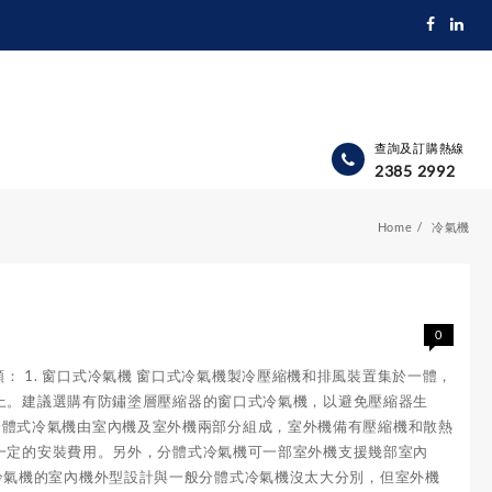
查詢及訂購熱線
2385 2992
Home
冷氣機
0
類： 1. 窗口式冷氣機 窗口式冷氣機製冷壓縮機和排風裝置集於一體，
上。建議選購有防鏽塗層壓縮器的窗口式冷氣機，以避免壓縮器生
機 分體式冷氣機由室內機及室外機兩部分組成，室外機備有壓縮機和散熱
一定的安裝費用。另外，分體式冷氣機可一部室外機支援幾部室內
分體式冷氣機的室內機外型設計與一般分體式冷氣機沒太大分別，但室外機