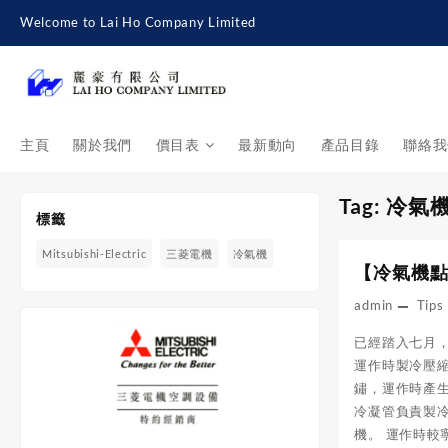
Skip
Welcome to Lai Ho Company Limited
to
content
主頁
關於我們
價目表
最新動向
產品目錄
聯絡我
Tag:
冷氣
標籤
Mitsubishi-Electric
三菱電機
冷氣機
【冷氣機
admin
Tips
已經踏入七月，
運作時製冷壓
鏽，運作時產生
冷凝管負責製
機。 運作時較