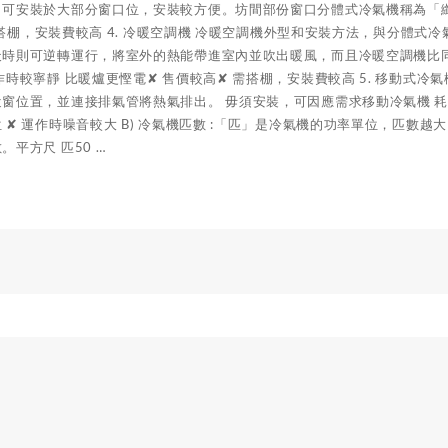
可安裝於大部分窗口位，安裝較方便。坊間部份窗口分體式冷氣機稱為「纖巧
) 需搭棚，安裝費較高 4. 冷暖空調機 冷暖空調機外型和安裝方法，與分
天時則可逆轉運行，將室外的熱能帶進室內並吹出暖風，而且冷暖空調機比
作時較寧靜 比暖爐更慳電✘ 售價較高✘ 需搭棚，安裝費較高 5. 移動式
窗位置，並連接排氣管將熱氣排出。 毋須安裝，可因應需求移動冷氣機 耗電較
 ✘ 運作時噪音較大 B) 冷氣機匹數 :「匹」是冷氣機的功率單位，匹
。平方尺 匹50 …