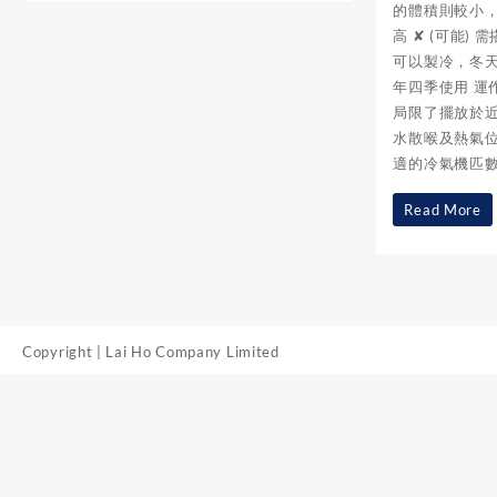
的體積則較小，
高 ✘ (可能
可以製冷，冬
年四季使用 運
局限了擺放於近
水散喉及熱氣位
適的冷氣機匹數
【冷
Read More
氣
機
點
揀
Copyright | Lai Ho Company Limited
先
好】