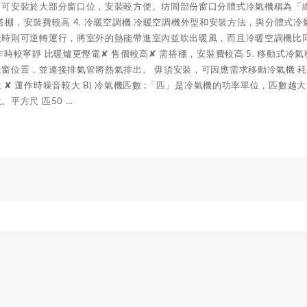
可安裝於大部分窗口位，安裝較方便。坊間部份窗口分體式冷氣機稱為「纖巧
) 需搭棚，安裝費較高 4. 冷暖空調機 冷暖空調機外型和安裝方法，與分
天時則可逆轉運行，將室外的熱能帶進室內並吹出暖風，而且冷暖空調機比
作時較寧靜 比暖爐更慳電✘ 售價較高✘ 需搭棚，安裝費較高 5. 移動式
窗位置，並連接排氣管將熱氣排出。 毋須安裝，可因應需求移動冷氣機 耗電較
 ✘ 運作時噪音較大 B) 冷氣機匹數 :「匹」是冷氣機的功率單位，匹
。平方尺 匹50 …