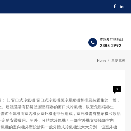
查詢及訂購熱線
2385 2992
Home
三菱電機
0
類： 1. 窗口式冷氣機 窗口式冷氣機製冷壓縮機和排風裝置集於一體，
上。建議選購有防鏽塗層壓縮器的窗口式冷氣機，以避免壓縮器生
機 分體式冷氣機由室內機及室外機兩部分組成，室外機備有壓縮機和散熱
一定的安裝費用。另外，分體式冷氣機可一部室外機支援幾部室內
分體式冷氣機的室內機外型設計與一般分體式冷氣機沒太大分別，但室外機