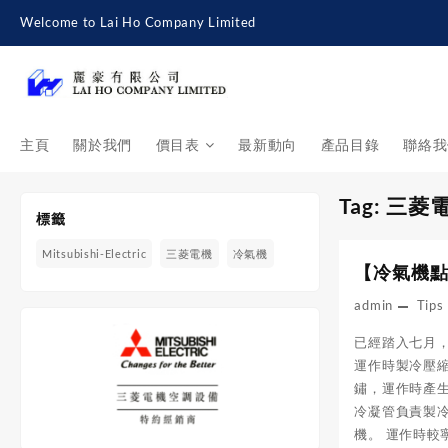
Skip
Welcome to Lai Ho Company Limited
to
content
主頁
關於我們
價目表
最新動向
產品目錄
聯絡我
Tag:
三菱
標籤
Mitsubishi-Electric
三菱電機
冷氣機
【冷氣機
admin
Tips
已經踏入七月，
運作時製冷壓
鏽，運作時產生
冷凝管負責製
機。 運作時較