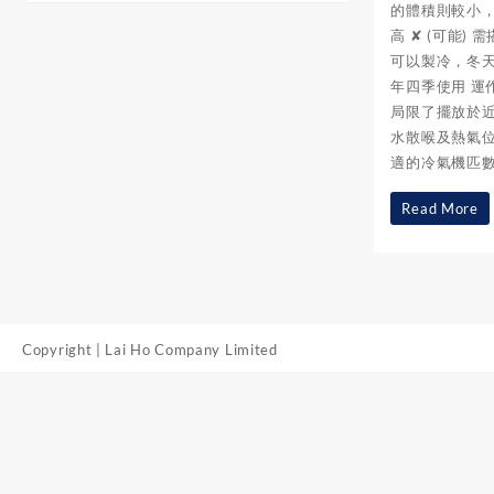
的體積則較小，
高 ✘ (可能
可以製冷，冬
年四季使用 運
局限了擺放於近
水散喉及熱氣位
適的冷氣機匹數
【冷
Read More
氣
機
點
揀
Copyright | Lai Ho Company Limited
先
好】