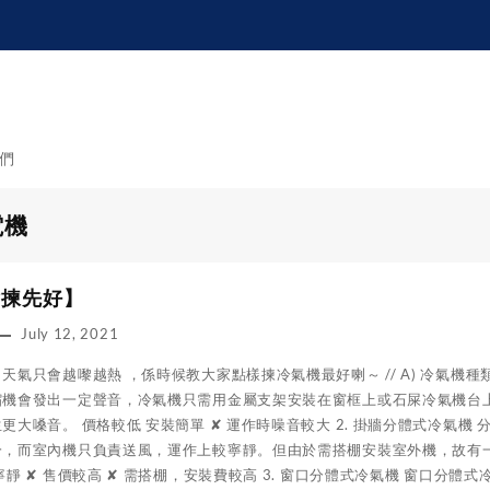
們
電機
點揀先好】
July 12, 2021
天氣只會越嚟越熱 ，係時候教大家點樣揀冷氣機最好喇～ // A) 冷氣機種
縮機會發出一定聲音，冷氣機只需用金屬支架安裝在窗框上或石屎冷氣機台
更大嗓音。 價格較低 安裝簡單 ✘ 運作時噪音較大 2. 掛牆分體式冷氣
冷，而室內機只負責送風，運作上較寧靜。但由於需搭棚安裝室外機，故有
寧靜 ✘ 售價較高 ✘ 需搭棚，安裝費較高 3. 窗口分體式冷氣機 窗口