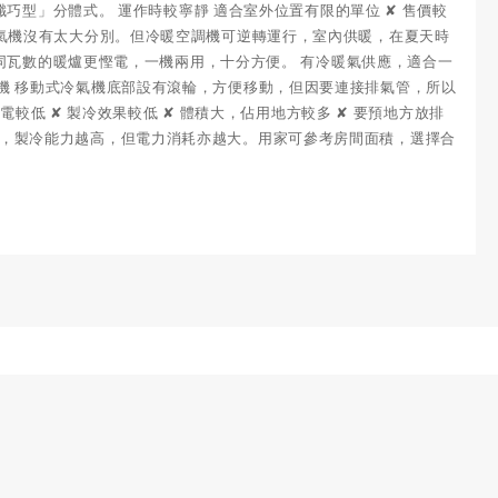
型」分體式。 運作時較寧靜 適合室外位置有限的單位 ✘ 售價較
體式冷氣機沒有太大分別。但冷暖空調機可逆轉運行，室內供暖，在夏天時
同瓦數的暖爐更慳電，一機兩用，十分方便。 有冷暖氣供應，適合一
冷氣機 移動式冷氣機底部設有滾輪，方便移動，但因要連接排氣管，所以
低 ✘ 製冷效果較低 ✘ 體積大，佔用地方較多 ✘ 要預地方放排
數越大，製冷能力越高，但電力消耗亦越大。用家可參考房間面積，選擇合