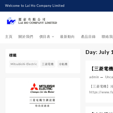
Skip
Welcome to Lai Ho Company Limited
to
content
主頁
關於我們
價目表
最新動向
產品目錄
聯絡我
Day:
July 
標籤
Mitsubishi-Electric
三菱電機
冷氣機
【三菱電機】
admin
Unca
【三菱電機】冷氣機 –
https://www.f