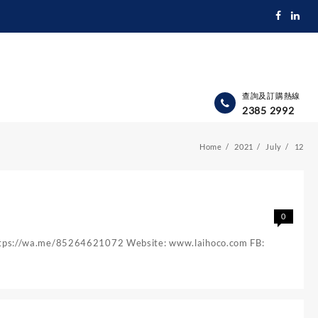
查詢及訂購熱線
2385 2992
Home
2021
July
12
0
/wa.me/85264621072 Website: www.laihoco.com FB: