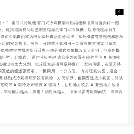
0
類： 1. 窗口式冷氣機 窗口式冷氣機製冷壓縮機和排風裝置集於一體，
上。建議選購有防鏽塗層壓縮器的窗口式冷氣機，以避免壓縮器生
機 分體式冷氣機由室內機及室外機兩部分組成，室外機備有壓縮機和散熱
一定的安裝費用。另外，分體式冷氣機可一部室外機支援幾部室內
分體式冷氣機的室內機外型設計與一般分體式冷氣機沒太大分別，但室外機
型」分體式。 運作時較寧靜 適合室外位置有限的單位 ✘ 售價較
體式冷氣機沒有太大分別。但冷暖空調機可逆轉運行，室內供暖，在夏天時
同瓦數的暖爐更慳電，一機兩用，十分方便。 有冷暖氣供應，適合一
冷氣機 移動式冷氣機底部設有滾輪，方便移動，但因要連接排氣管，所以
低 ✘ 製冷效果較低 ✘ 體積大，佔用地方較多 ✘ 要預地方放排
數越大，製冷能力越高，但電力消耗亦越大。用家可參考房間面積，選擇合