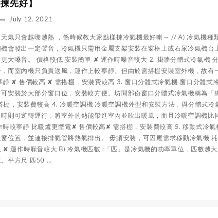
點揀先好】
July 12, 2021
天氣只會越嚟越熱 ，係時候教大家點樣揀冷氣機最好喇～ // A) 冷氣機種
縮機會發出一定聲音，冷氣機只需用金屬支架安裝在窗框上或石屎冷氣機台
更大嗓音。 價格較低 安裝簡單 ✘ 運作時噪音較大 2. 掛牆分體式冷氣
冷，而室內機只負責送風，運作上較寧靜。但由於需搭棚安裝室外機，故有
寧靜 ✘ 售價較高 ✘ 需搭棚，安裝費較高 3. 窗口分體式冷氣機 窗口
可安裝於大部分窗口位，安裝較方便。坊間部份窗口分體式冷氣機稱為「纖巧
) 需搭棚，安裝費較高 4. 冷暖空調機 冷暖空調機外型和安裝方法，與分
天時則可逆轉運行，將室外的熱能帶進室內並吹出暖風，而且冷暖空調機比
作時較寧靜 比暖爐更慳電✘ 售價較高✘ 需搭棚，安裝費較高 5. 移動式
窗位置，並連接排氣管將熱氣排出。 毋須安裝，可因應需求移動冷氣機 耗電較
 ✘ 運作時噪音較大 B) 冷氣機匹數 :「匹」是冷氣機的功率單位，匹
。平方尺 匹50 …