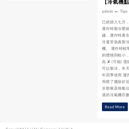
【冷氣機
admin
Tips
已經踏入七月，
運作時製冷壓
鏽，運作時產生
冷凝管負責製
機。 運作時較
的體積則較小，
高 ✘ (可能
可以製冷，冬
年四季使用 運
局限了擺放於近
水散喉及熱氣位
適的冷氣機匹數
【冷
Read More
氣
機